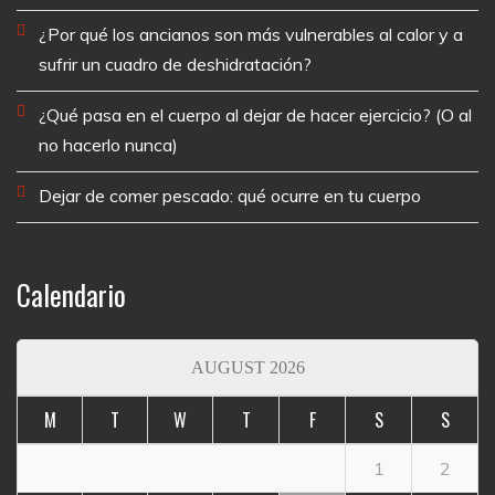
¿Por qué los ancianos son más vulnerables al calor y a
sufrir un cuadro de deshidratación?
¿Qué pasa en el cuerpo al dejar de hacer ejercicio? (O al
no hacerlo nunca)
Dejar de comer pescado: qué ocurre en tu cuerpo
Calendario
AUGUST 2026
M
T
W
T
F
S
S
1
2