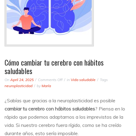
Cómo cambiar tu cerebro con hábitos
saludables
on
On
April 24, 2025
Comments Off
in
Vida saludable
Tags
Cómo
neuroplasticidad
by
María
cambiar
tu
¿Sabías que gracias a la neuroplasticidad es posible
cerebro
cambiar tu cerebro con hábitos saludables
? Piensa en lo
con
hábitos
rápido que podemos adaptarnos a los imprevistos de la
saludables
vida. Si nuestro cerebro fuera rígido, como se ha creído
durante años, esto sería imposible.