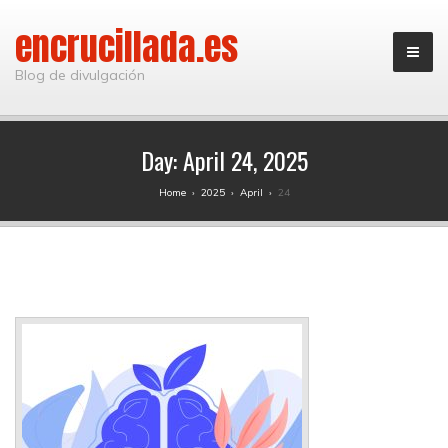
encrucillada.es
Blog de divulgación
Day:
April 24, 2025
Home
›
2025
›
April
›
24