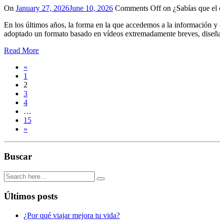
On
January 27, 2026
June 10, 2026
Comments Off
on ¿Sabías que el 
En los últimos años, la forma en la que accedemos a la información y 
adoptado un formato basado en vídeos extremadamente breves, diseña
Read More
«
1
2
3
4
…
15
»
Buscar
Últimos posts
¿Por qué viajar mejora tu vida?