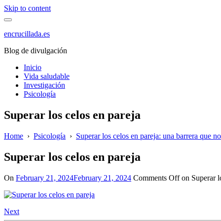
Skip to content
encrucillada.es
Blog de divulgación
Inicio
Vida saludable
Investigación
Psicología
Superar los celos en pareja
Home
›
Psicología
›
Superar los celos en pareja: una barrera que n
Superar los celos en pareja
On
February 21, 2024
February 21, 2024
Comments Off
on Superar lo
Next