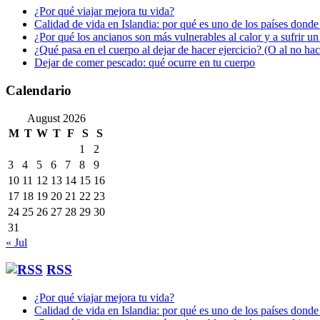
¿Por qué viajar mejora tu vida?
Calidad de vida en Islandia: por qué es uno de los países donde
¿Por qué los ancianos son más vulnerables al calor y a sufrir u
¿Qué pasa en el cuerpo al dejar de hacer ejercicio? (O al no ha
Dejar de comer pescado: qué ocurre en tu cuerpo
Calendario
August 2026
M
T
W
T
F
S
S
1
2
3
4
5
6
7
8
9
10
11
12
13
14
15
16
17
18
19
20
21
22
23
24
25
26
27
28
29
30
31
« Jul
RSS
¿Por qué viajar mejora tu vida?
Calidad de vida en Islandia: por qué es uno de los países donde