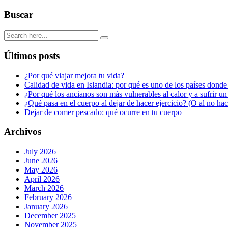
Buscar
Últimos posts
¿Por qué viajar mejora tu vida?
Calidad de vida en Islandia: por qué es uno de los países donde
¿Por qué los ancianos son más vulnerables al calor y a sufrir u
¿Qué pasa en el cuerpo al dejar de hacer ejercicio? (O al no ha
Dejar de comer pescado: qué ocurre en tu cuerpo
Archivos
July 2026
June 2026
May 2026
April 2026
March 2026
February 2026
January 2026
December 2025
November 2025