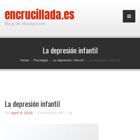
encrucillada.es
Blog de divulgación
La depresión infantil
Home
›
Psicología
›
La depresión infantil
›
La depresión infantil
La depresión infantil
on
On
April 4, 2018
Comments Off
by
La
depresión
infantil